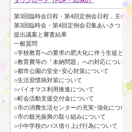
ダウンロード（PDF・329kb）
第3回臨時会日程・第4回定例会日程，主な
第3回臨時会・第4回定例会召集あいさつ
提出議案と審査結果
一般質問
○学校教育への要求の肥大化に伴う生徒と教
○教育費等の「未納問題」への対応について
○都市公園の安全･安心対策について
○生活習慣病対策について
○バイオマス利用推進について
○町会活動支援交付金について
○市の消費生活センターの充実･強化につい
○市の観光振興の取り組みについて
○小中学校のバス借り上げ行為について