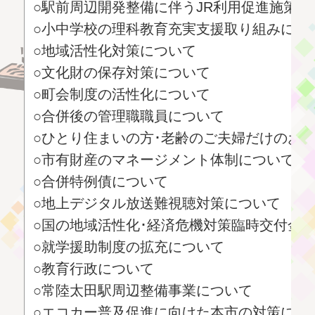
○駅前周辺開発整備に伴うJR利用促進施策に
○小中学校の理科教育充実支援取り組みにつ
○地域活性化対策について
○文化財の保存対策について
○町会制度の活性化について
○合併後の管理職職員について
○ひとり住まいの方･老齢のご夫婦だけのお
○市有財産のマネージメント体制について
○合併特例債について
○地上デジタル放送難視聴対策について
○国の地域活性化･経済危機対策臨時交付金
○就学援助制度の拡充について
○教育行政について
○常陸太田駅周辺整備事業について
○エコカー普及促進に向けた本市の対策につ