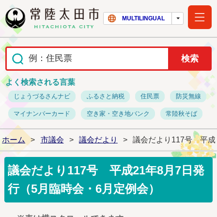
常陸太田市ホー
MULTILINGUAL
よく検索される言葉
じょうづるさんナビ
ふるさと納税
住民票
防災無線
マイナンバーカード
空き家・空き地バンク
常陸秋そば
ホーム
>
市議会
>
議会だより
>
議会だより117号 平成
議会だより117号 平成21年8月7日発
行（5月臨時会・6月定例会）