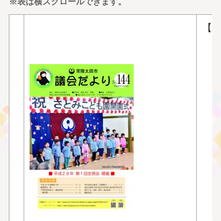
※表は横スクロールできます。
【
■
■
■
■
〇
〇
〇
〇
〇
〇
〇
〇