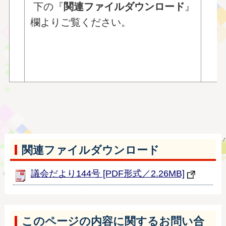
〇
下の『
関連ファイルダウンロード
』
〇
欄よりご覧ください。
■
■
■
関連ファイルダウンロード
議会だより144号 [PDF形式／2.26MB]
このページの内容に関するお問い合