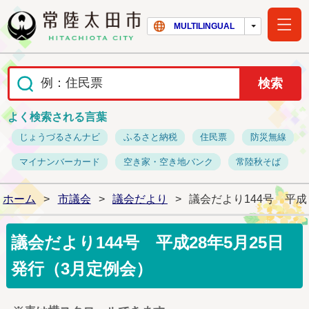
常陸太田市ホー
MULTILINGUAL
よく検索される言葉
じょうづるさんナビ
ふるさと納税
住民票
防災無線
マイナンバーカード
空き家・空き地バンク
常陸秋そば
ホーム
>
市議会
>
議会だより
>
議会だより144号 平成
議会だより144号 平成28年5月25日
発行（3月定例会）