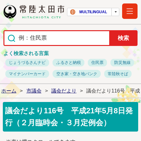
常陸太田市ホー
MULTILINGUAL
よく検索される言葉
じょうづるさんナビ
ふるさと納税
住民票
防災無線
マイナンバーカード
空き家・空き地バンク
常陸秋そば
ホーム
>
市議会
>
議会だより
>
議会だより116号 平
議会だより116号 平成21年5月8日発
行（２月臨時会・３月定例会）