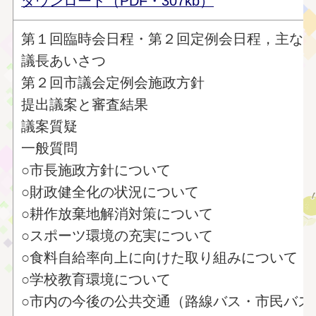
ダウンロード（PDF・307kb）
第１回臨時会日程・第２回定例会日程，主な
議長あいさつ
第２回市議会定例会施政方針
提出議案と審査結果
議案質疑
一般質問
○市長施政方針について
○財政健全化の状況について
○耕作放棄地解消対策について
○スポーツ環境の充実について
○食料自給率向上に向けた取り組みについて
○学校教育環境について
○市内の今後の公共交通（路線バス・市民バス