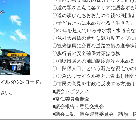
〇市内の県立高校の魅力アップに向け
〇道の駅を基点に各エリアに誘客する
〇道の駅ひたちおおたの今後の展開は
〇子どもたちに求められる「生きる力
〇40年を超えている浄水場・水道管な
〇竜神大吊橋の新たな魅力度アップに
〇観光振興に必要な道路整備の進歩状
〇歩行者の安全確保対策は急務
〇補聴器購入の補助制度創設を求める
〇「関係人口」という新たな視点での
〇ごみのリサイクル率とごみ出し困難
ァイルダウンロード
』
〇市民の意見を市政に反映する方法は
■議会トピックス
ださい。
■常任委員会審査
■議会報告・意見交換会
■議会日記・議会運営委員会・請願・