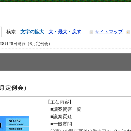
文字の拡大
大
・
最大
・
戻す
サイトマップ
年8月26日発行（6月定例会）
6月定例会）
【主な内容】
■議案賛否一覧
■議案質疑
■一般質問