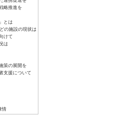
た連携促進を
戦略推進を
」とは
どの施設の現状は
向けて
況は
施策の展開を
者支援について
陳情