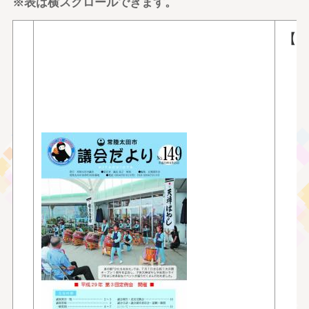
※表は横スクロールできます。
【
■
■
〇
〇
〇
〇
〇
〇
〇
〇
〇
〇