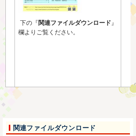
〇
〇
〇
下の『
関連ファイルダウンロード
』
〇
欄よりご覧ください。
〇
■
■
■
■
関連ファイルダウンロード