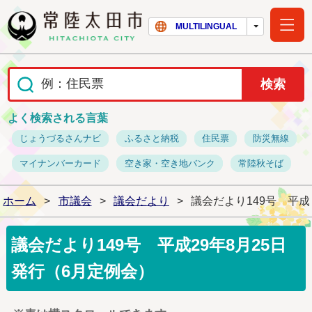
常陸太田市ホー
MULTILINGUAL
よく検索される言葉
じょうづるさんナビ
ふるさと納税
住民票
防災無線
マイナンバーカード
空き家・空き地バンク
常陸秋そば
ホーム
>
市議会
>
議会だより
>
議会だより149号 平成
議会だより149号 平成29年8月25日
発行（6月定例会）