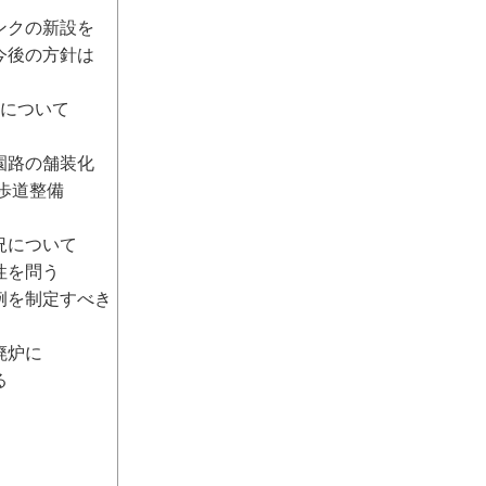
クの新設を
後の方針は
について
路の舗装化
歩道整備
況について
性を問う
を制定すべき
廃炉に
る