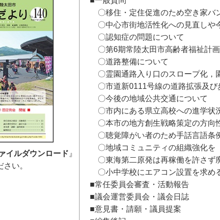
■一般質問
〇移住・定住促進のため空き家バン
〇中心市街地活性化への見直しや今
〇認知症の問題について
〇第6期常陸太田市高齢者福祉計画
〇道路整備について
〇霊園通路入り口のスロープ化，園
〇市道新0111号線の道路拡張及び
〇今後の地域公共交通について
〇市内にある県立高校への進学状
〇本市の地方創生戦略策定の方向
〇聴覚障がい者のため手話言語条例
〇地域コミュニティの組織強化を
ァイルダウンロード
』
〇東海第二原発は再稼働を許さず
ださい。
〇小中学校にエアコン設置を求め
■常任委員会審査・活動報告
■議会運営委員会・議会日誌
■意見書・請願・議員提案