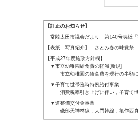
【訂正のお知らせ】
常陸太田市議会だより 第140号表紙「
【表紙 写真紹介】 さとみ春の味覚祭
【平成27年度施政方針欄】
▼市立幼稚園給食費の軽減[新規]
市立幼稚園の給食費を現行の半額に軽減
▼子育て世帯臨時特例給付事業
消費税率引き上げに伴い，子育て世帯へ
▼道整備交付金事業
磯部天神林線，大門幹線，亀作西真弓線