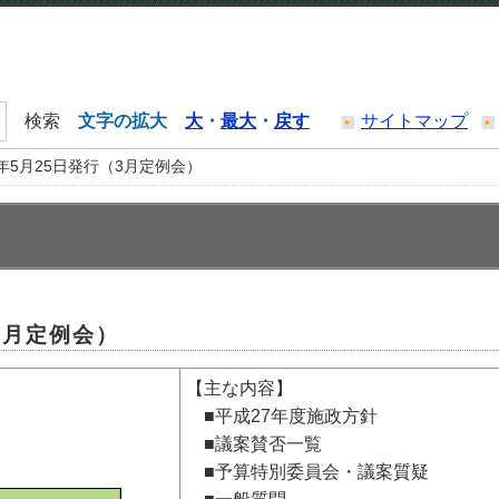
文字の拡大
大
・
最大
・
戻す
サイトマップ
年5月25日発行（3月定例会）
3月定例会）
【主な内容】
■平成27年度施政方針
■議案賛否一覧
■予算特別委員会・議案質疑