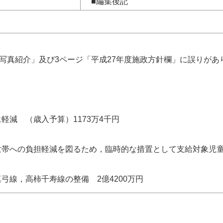
■編集後記
写真紹介」及び3ページ「平成27年度施政方針欄」に誤りが
 （歳入予算）1173万4千円
の負担軽減を図るため，臨時的な措置として支給対象児童1人
，高柿千寿線の整備 2億4200万円