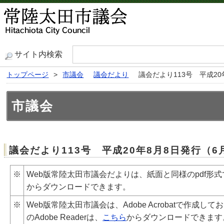
サイト内検索
トップページ
>
市議会
議会だより
議会だより113号 平成2
市議会
議会だより113号 平成20年8月8日発行（
※
Web版常陸太田市議会だよりは、紙面と同様のpdf形式
からダウンロードできます。
※
Web版常陸太田市議会は、Adobe
Acrobat
で作成してお
のAdobe
Reader
は、
こちら
からダウンロードできます