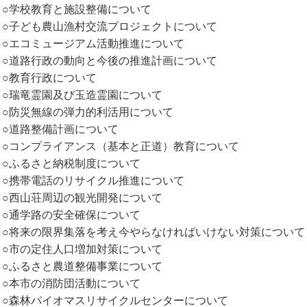
○学校教育と施設整備について
○子ども農山漁村交流プロジェクトについて
○エコミュージアム活動推進について
○道路行政の動向と今後の推進計画について
○教育行政について
○瑞竜霊園及び玉造霊園について
○防災無線の弾力的利活用について
○道路整備計画について
○コンプライアンス（基本と正道）教育について
○ふるさと納税制度について
○携帯電話のリサイクル推進について
○西山荘周辺の観光開発について
○通学路の安全確保について
○将来の限界集落を考え今やらなければいけない対策について
○市の定住人口増加対策について
○ふるさと農道整備事業について
○本市の消防団活動について
○森林パイオマスリサイクルセンターについて